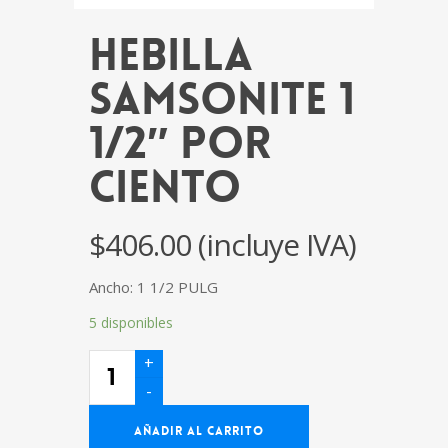
Hebilla
Samsonite 1
1/2″ por
Ciento
$
406.00
(incluye IVA)
Ancho: 1 1/2 PULG
5 disponibles
Hebilla
Samsonite
1
1/2"
por
Ciento
AÑADIR AL CARRITO
cantidad