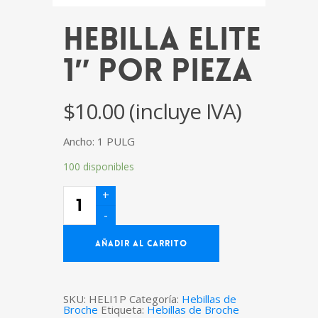
Hebilla Elite
1″ por Pieza
$
10.00
(incluye IVA)
Ancho: 1 PULG
100 disponibles
Hebilla
Elite
1"
por
Pieza
cantidad
AÑADIR AL CARRITO
SKU:
HELI1P
Categoría:
Hebillas de
Broche
Etiqueta:
Hebillas de Broche