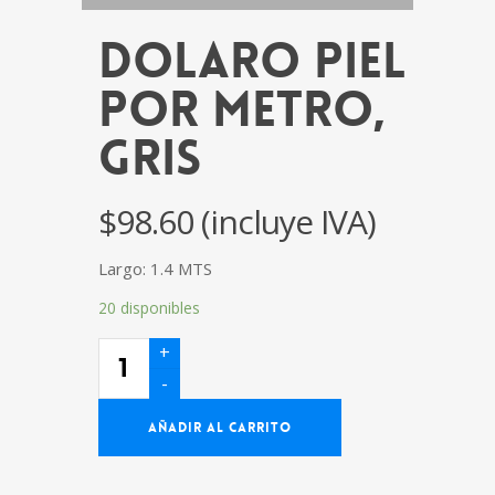
DOLARO PIEL
por Metro,
Gris
$
98.60
(incluye IVA)
Largo: 1.4 MTS
20 disponibles
DOLARO
PIEL
por
Metro,
Gris
cantidad
AÑADIR AL CARRITO