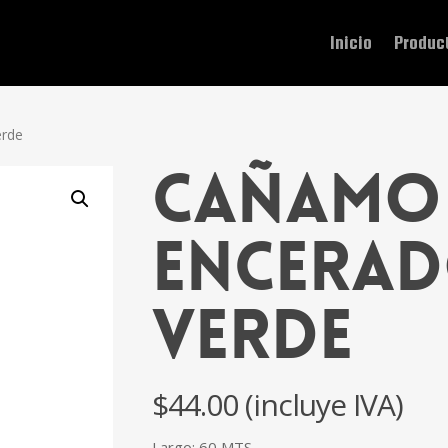
Inicio
Produc
erde
Cañamo
Encerad
Verde
$
44.00
(incluye IVA)
Largo: 60 MTS