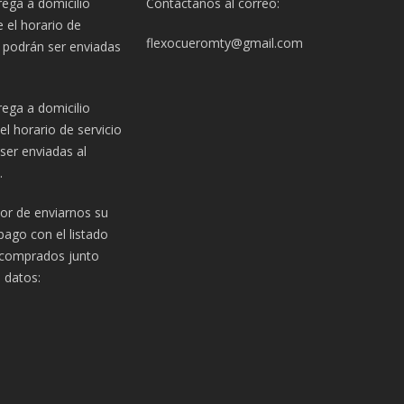
ega a domicilio
Contáctanos al correo:
e el horario de
flexocueromty@gmail.com
e, podrán ser enviadas
ega a domicilio
el horario de servicio
 ser enviadas al
.
vor de enviarnos su
ago con el listado
 comprados junto
s datos: