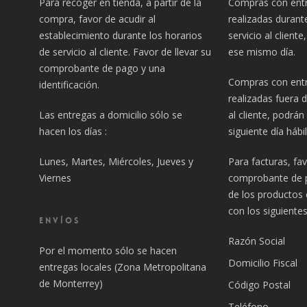
Para recoger en tienda, a partir de la
Compras con entr
compra, favor de acudir al
realizadas durant
establecimiento durante los horarios
servicio al client
de servicio al cliente. Favor de llevar su
ese mismo día.
comprobante de pago y una
Compras con entr
identificación.
realizadas fuera d
Las entregas a domicilio sólo se
al cliente, podrán
hacen los días :
siguiente día hábil
Lunes, Martes, Miércoles, Jueves y
Para facturas, fa
Viernes
comprobante de p
de los productos
con los siguiente
ENVÍOS
Razón Social
Por el momento sólo se hacen
Domicilio Fiscal
entregas locales (Zona Metropolitana
de Monterrey)
Código Postal
Teléfono