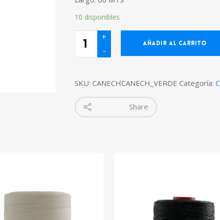
10 disponibles
Cañamo
Encerado
AÑADIR AL CARRITO
Chico,
Verde
cantidad
SKU:
CANECHCANECH_VERDE
Categoría:
C
Share
$